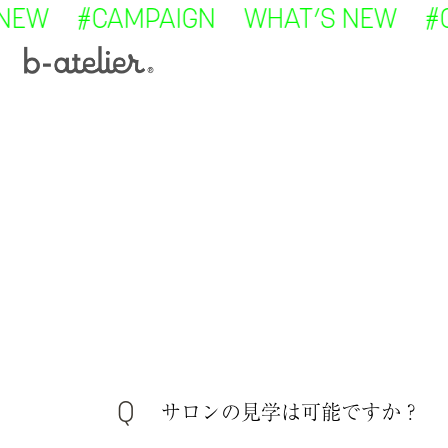
EW #CAMPAIGN WHAT’S NEW #CA
本文にスキップ
サロンの見学は可能ですか？