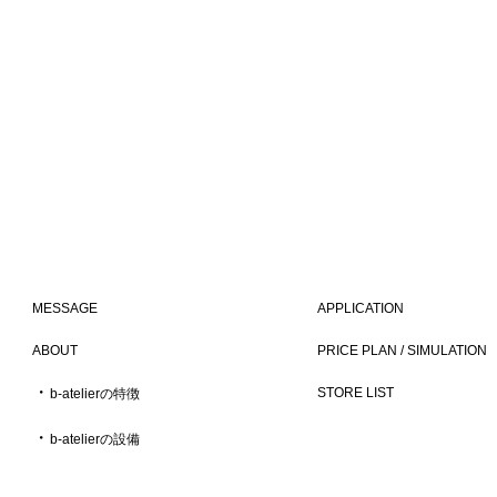
MESSAGE
APPLICATION
ABOUT
PRICE PLAN / SIMULATION
・
STORE LIST
b-atelierの特徴
・
b-atelierの設備