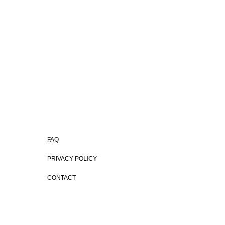
FAQ
PRIVACY POLICY
見学予約
CONTACT
＆