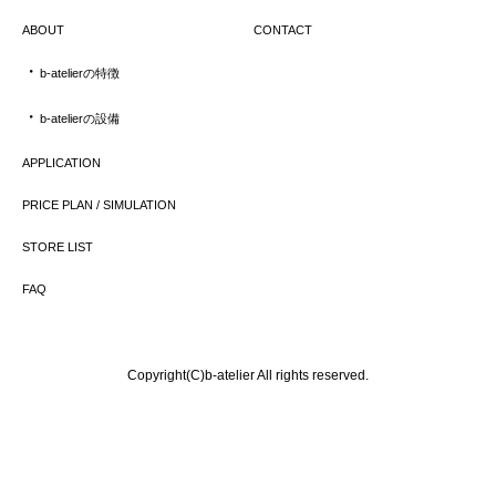
ABOUT
CONTACT
・
b-atelierの特徴
・
b-atelierの設備
APPLICATION
PRICE PLAN / SIMULATION
STORE LIST
FAQ
Copyright(C)b-atelier All rights reserved.
見学予約
＆