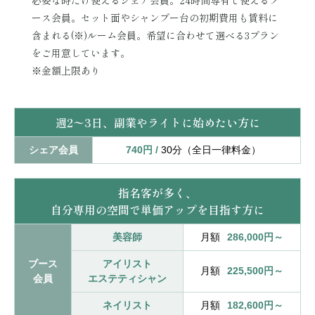
必要な時だけ使えるシェア会員。24時間専有で使えるブ
ース会員。セット面やシャンプー台の初期費用も賃料に
含まれる(※)ルーム会員。希望に合わせて選べる3プラン
をご用意しています。
※金額上限あり
週2〜3日、副業やライトに始めたい方に
シェア会員
740円 /
30分（全日一律料金）
指名客が多く、
自分専用の空間で単価アップを目指す方に
美容師
月額
286,000円～
ブース
アイリスト
月額
225,500円～
会員
エステティシャン
ネイリスト
月額
182,600円～