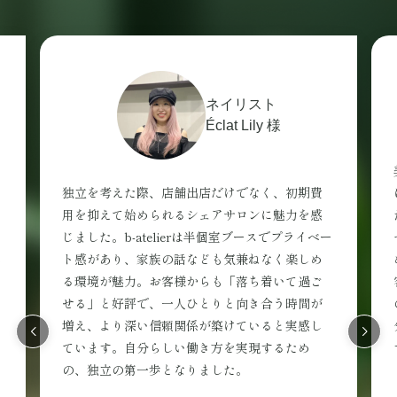
美容師
K 様
美容師歴20年以上。プライベートの時間も大切
にしたいと考え、フリーランスへ転身しまし
た。恵比寿エリアを中心に検討する中で、アク
ー
セスの良さと時間貸しで始めやすい仕組みが決
め手となりb-atelierを選択。長年担当しているお
客様からも通いやすいと好評です。月額固定費
のないシステムのため、リスクを抑えながら自
分のペースで新しい働き方に挑戦できていま
す。