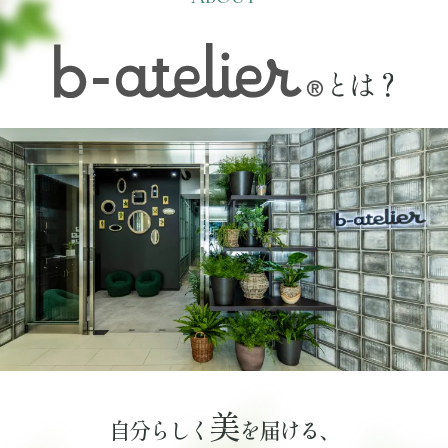
美
自分らしく
を届ける、