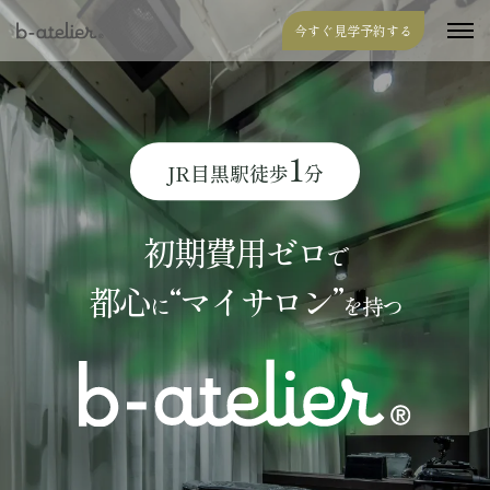
今すぐ見学予約する
1
JR目黒駅徒歩
分
初期費用ゼロ
で
都心
“マイサロン”
に
を持つ
b-atelier