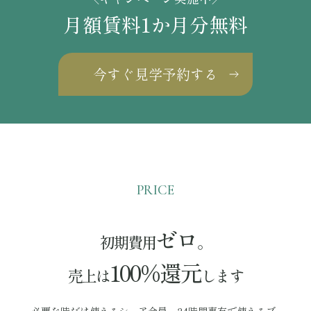
月額賃料1か月分無料
今すぐ見学予約する
PRICE
ゼロ
初期費用
。
100%還元
売上は
します